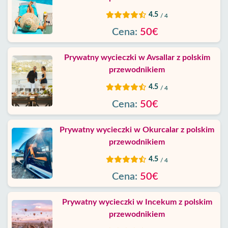
wioski
4.5
/ 4
Blog
Cena:
50€
Google
Prywatny wycieczki w Avsallar z polskim
opinie
przewodnikiem
4.5
/ 4
O
Cena:
50€
nas
Prywatny wycieczki w Okurcalar z polskim
Usługi
przewodnikiem
Warunki
4.5
/ 4
Cena:
50€
Polityka
Prywatności
Prywatny wycieczki w Incekum z polskim
przewodnikiem
Skontaktuj