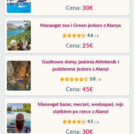
Cena:
30€
Manavgat zoo i Green jezioro z Alanya
4.6
/ 5
Cena:
25€
Guzikowe domy, jaskinia Altinbesik i
podziemne jezioro z Alanyi
5.0
/ 5
Cena:
45€
Manavgat bazar, meczet, wodospad, rejs
statkiem po rzece z Alanyi
4.5
/ 4
Cena:
30€