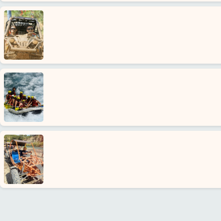
Strona
Główna
Avsallar
Alanya
wioski
Blog
Google
opinie
O
nas