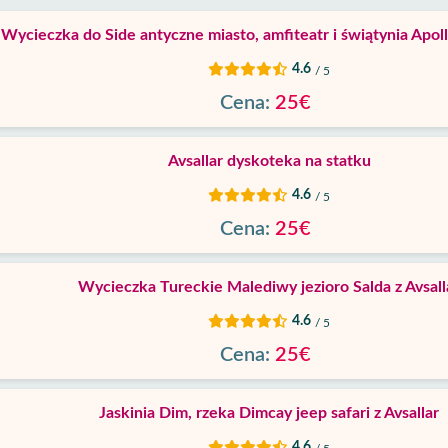
Wycieczka do Side antyczne miasto, amfiteatr i świątynia Apolli
4.6
/ 5
Cena:
25€
Avsallar dyskoteka na statku
4.6
/ 5
Cena:
25€
Wycieczka Tureckie Malediwy jezioro Salda z Avsall
4.6
/ 5
Cena:
25€
Jaskinia Dim, rzeka Dimcay jeep safari z Avsallar
4.6