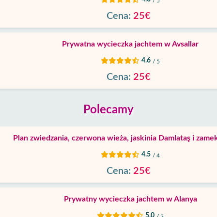
/ 5
Cena:
25€
Prywatna wycieczka jachtem w Avsallar
4.6
/ 5
Cena:
25€
Polecamy
Plan zwiedzania, czerwona wieża, jaskinia Damlataş i zamek
4.5
/ 4
Cena:
25€
Prywatny wycieczka jachtem w Alanya
5.0
/ 3