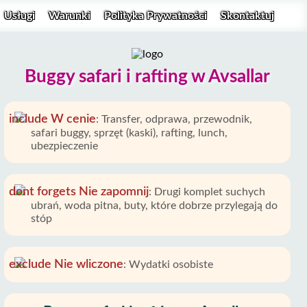
Usługi
Warunki
Polityka Prywatności
Skontaktuj
Buggy safari i rafting w Avsallar
W cenie
:
Transfer, odprawa, przewodnik,
safari buggy, sprzęt (kaski), rafting, lunch,
ubezpieczenie
Nie zapomnij
:
Drugi komplet suchych
ubrań, woda pitna, buty, które dobrze przylegają do
stóp
Nie wliczone
:
Wydatki osobiste