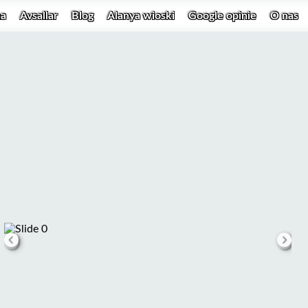
na
Avsallar
Blog
Alanya wioski
Google opinie
O nas