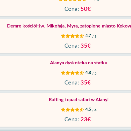
Cena:
50€
Demre kościół św. Mikołaja, Myra, zatopione miasto Kekova
4.7
/ 3
Cena:
35€
Alanya dyskoteka na statku
4.8
/ 5
Cena:
35€
Rafting i quad safari w Alanyi
4.5
/ 4
Cena:
23€