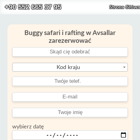
+90 552 665 37 95
Strona Głów
Buggy safari i rafting w Avsallar
zarezerwować
Kod kraju
wybierz datę