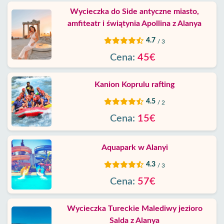
Wycieczka do Side antyczne miasto,
amfiteatr i świątynia Apollina z Alanya
4.7
/ 3
Cena:
45€
Kanion Koprulu rafting
4.5
/ 2
Cena:
15€
Aquapark w Alanyi
4.3
/ 3
Cena:
57€
Wycieczka Tureckie Malediwy jezioro
Salda z Alanya