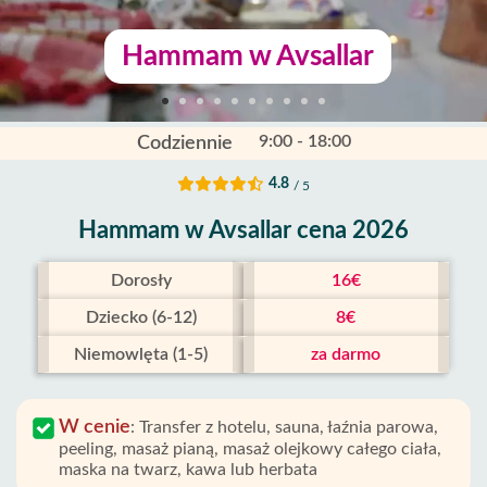
Hammam w Avsallar
9:00 - 18:00
Codziennie
4.8
/ 5
Hammam w Avsallar cena 2026
Dorosły
16€
Dziecko (6-12)
8€
Niemowlęta (1-5)
za darmo
W cenie
:
Transfer z hotelu, sauna, łaźnia parowa,
peeling, masaż pianą, masaż olejkowy całego ciała,
maska ​​na twarz, kawa lub herbata