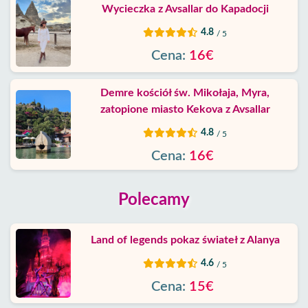
Wycieczka z Avsallar do Kapadocji
4.8
/ 5
Cena:
16€
Demre kościół św. Mikołaja, Myra,
zatopione miasto Kekova z Avsallar
4.8
/ 5
Cena:
16€
Polecamy
Land of legends pokaz świateł z Alanya
4.6
/ 5
Cena:
15€