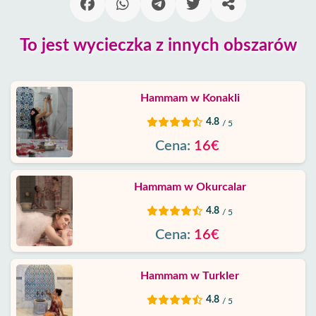
Alanya
wioski
To jest wycieczka z innych obszarów
Blog
Hammam w Konakli
Google
opinie
4.8
/ 5
Cena:
16€
O
nas
Hammam w Okurcalar
Usługi
4.8
/ 5
Cena:
16€
Warunki
Hammam w Turkler
Polityka
Prywatności
4.8
/ 5