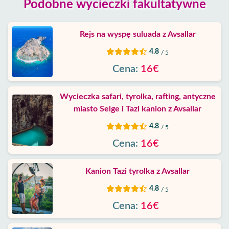
Podobne wycieczki fakultatywne
Rejs na wyspę suluada z Avsallar
4.8
/ 5
Cena:
16€
Wycieczka safari, tyrolka, rafting, antyczne
miasto Selge i Tazi kanion z Avsallar
4.8
/ 5
Cena:
16€
Kanion Tazi tyrolka z Avsallar
4.8
/ 5
Cena:
16€