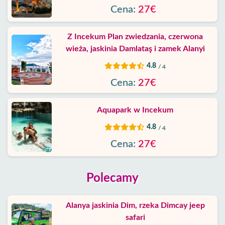
Cena:
27€
Z Incekum Plan zwiedzania, czerwona
wieża, jaskinia Damlataş i zamek Alanyi
4.8
/ 4
Cena:
27€
Aquapark w Incekum
4.8
/ 4
Cena:
27€
Polecamy
Alanya jaskinia Dim, rzeka Dimcay jeep
safari