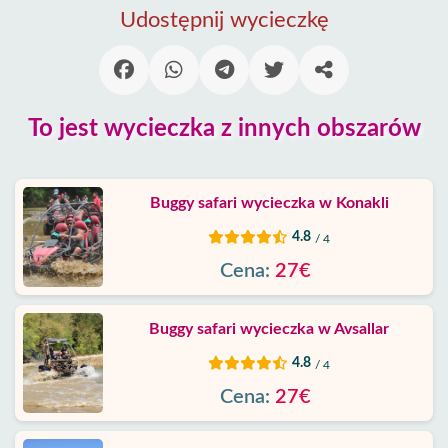
Incekum
Udostępnij wycieczkę
Alanya
wioski
To jest wycieczka z innych obszarów
Blog
Google
Buggy safari wycieczka w Konakli
opinie
4.8
/ 4
O
Cena:
27€
nas
Buggy safari wycieczka w Avsallar
Usługi
4.8
/ 4
Warunki
Cena:
27€
Polityka