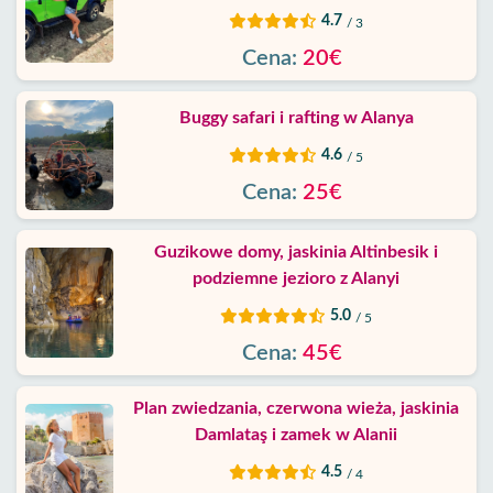
4.7
/ 3
Cena:
20€
Buggy safari i rafting w Alanya
4.6
/ 5
Cena:
25€
Guzikowe domy, jaskinia Altinbesik i
podziemne jezioro z Alanyi
5.0
/ 5
Cena:
45€
Plan zwiedzania, czerwona wieża, jaskinia
Damlataş i zamek w Alanii
4.5
/ 4