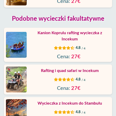
Cena:
27€
Podobne wycieczki fakultatywne
Kanion Koprulu rafting wycieczka z
Incekum
4.8
/ 4
Cena:
27€
Rafting i quad safari w Incekum
4.8
/ 4
Cena:
27€
Wycieczka z Incekum do Stambułu
4.8
/ 4