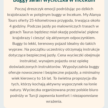
Buggy safari wycieczka w Incekum
Poczuj dreszczyk emocji podróżując po dzikich
krajobrazach w potężnym buggy w Incekum. My Alanya
Tours oferty 25-kilometrowa przygoda, trwająca około
4 godziny. Podczas jazdy po malowniczych trasach w
górach Taurus będziesz miał okazję podziwiać piękne
krajobrazy i cieszyć się aktywnym odpoczynkiem.
Buggy to lekki, terenowy pojazd idealny do takich
wypraw. Na początku uczestnicy otrzymają instrukcje
dotyczące bezpiecznej jazdy. Cena wycieczki obejmuje
instruktaż, wynajem pojazdu oraz opiekę
doświadczonych instruktorów. Wypożyczalnia buggy
oferuje nowoczesne i bezpieczne pojazdy, a minimalny
wiek kierowcy to 16 lat. To świetna propozycja dla
tych, którzy kochają aktywny wypoczynek na łonie
natury. Wycieczka organizowana przez polskie biuro
Strona
podróży w Turcji zapewnia komfort i niezapomniane
Główna
wrażenia.