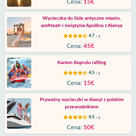
Cena:
15€
Wycieczka do Side antyczne miasto,
amfiteatr i świątynia Apollina z Alanya
4.7
/ 3
Cena:
45€
Kanion Koprulu rafting
4.5
/ 2
Cena:
15€
Prywatny wycieczki w Alanyi z polskim
przewodnikiem
4.5
/ 4
Cena:
50€