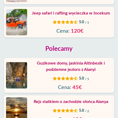
Jeep safari i rafting wycieczka w Incekum
5.0
/ 5
Cena:
120€
Polecamy
Guzikowe domy, jaskinia Altinbesik i
podziemne jezioro z Alanyi
5.0
/ 5
Cena:
45€
Rejs statkiem o zachodzie słońca Alanya
5.0
/ 2