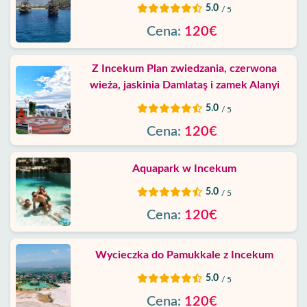
5.0
/ 5
Cena:
120€
Z Incekum Plan zwiedzania, czerwona
wieża, jaskinia Damlataş i zamek Alanyi
5.0
/ 5
Cena:
120€
Aquapark w Incekum
5.0
/ 5
Cena:
120€
Wycieczka do Pamukkale z Incekum
5.0
/ 5
Cena:
120€