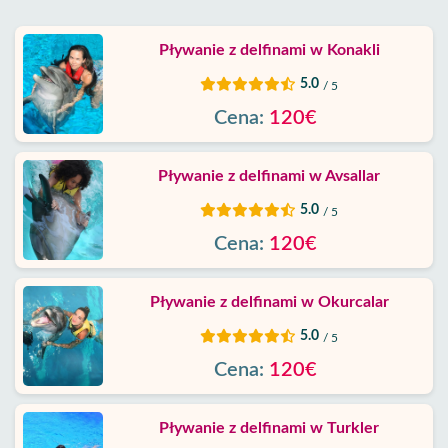
Blog
Pływanie z delfinami w Konakli
5.0
/ 5
Google
Cena:
120€
opinie
O
Pływanie z delfinami w Avsallar
nas
5.0
/ 5
Cena:
120€
Usługi
Warunki
Pływanie z delfinami w Okurcalar
5.0
/ 5
Polityka
Cena:
120€
Prywatności
Skontaktuj
Pływanie z delfinami w Turkler