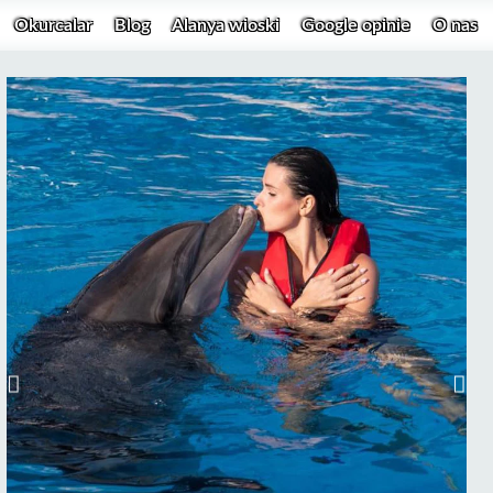
Okurcalar
Blog
Alanya wioski
Google opinie
O nas