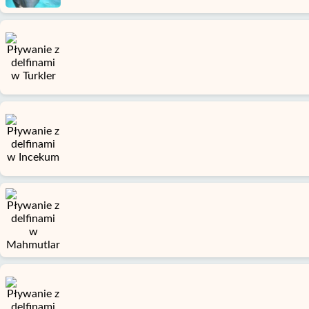
Okurcalar
Alanya
wioski
Blog
Google
opinie
O
nas
Usługi
Warunki
Polityka