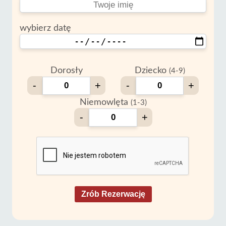
wybierz datę
Dorosły
Dziecko
(4-9)
-
+
-
+
Niemowlęta
(1-3)
-
+
Zrób Rezerwację