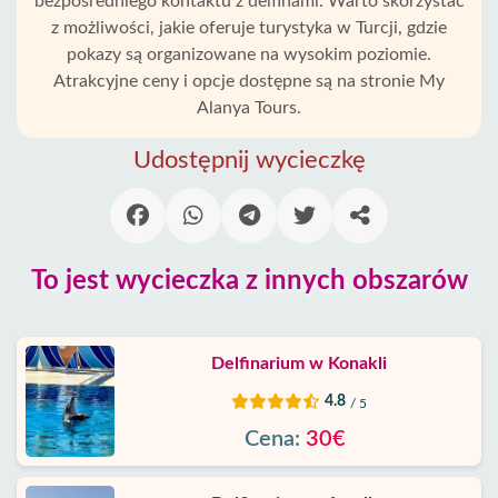
Okurcalar
bezpośredniego kontaktu z delfinami. Warto skorzystać
z możliwości, jakie oferuje turystyka w Turcji, gdzie
pokazy są organizowane na wysokim poziomie.
Alanya
wioski
Atrakcyjne ceny i opcje dostępne są na stronie My
Alanya Tours.
Blog
Udostępnij wycieczkę
Google
opinie
To jest wycieczka z innych obszarów
O
nas
Usługi
Delfinarium w Konakli
4.8
/ 5
Warunki
Cena:
30€
Polityka