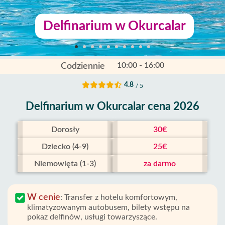
Delfinarium w Okurcalar
10:00 - 16:00
Codziennie
4.8
/ 5
Delfinarium w Okurcalar cena 2026
Dorosły
30€
Dziecko (4-9)
25€
Niemowlęta (1-3)
za darmo
W cenie
:
Transfer z hotelu komfortowym,
klimatyzowanym autobusem, bilety wstępu na
pokaz delfinów, usługi towarzyszące.