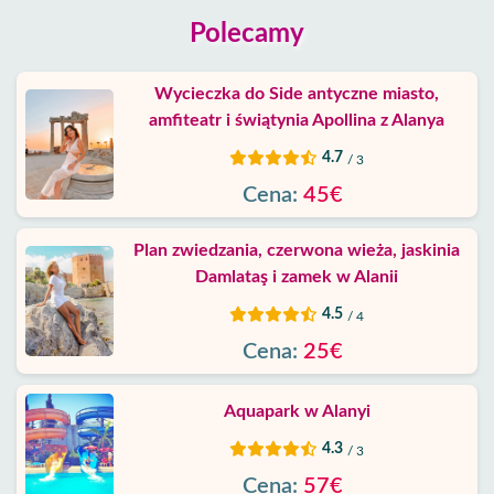
Polecamy
Wycieczka do Side antyczne miasto,
amfiteatr i świątynia Apollina z Alanya
4.7
/ 3
Cena:
45€
Plan zwiedzania, czerwona wieża, jaskinia
Damlataş i zamek w Alanii
4.5
/ 4
Cena:
25€
Aquapark w Alanyi
4.3
/ 3
Cena:
57€