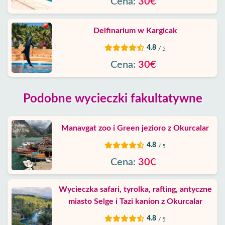
Cena:
30€
Delfinarium w Kargicak
4.8
/ 5
Cena:
30€
Podobne wycieczki fakultatywne
Manavgat zoo i Green jezioro z Okurcalar
4.8
/ 5
Cena:
30€
Wycieczka safari, tyrolka, rafting, antyczne
miasto Selge i Tazi kanion z Okurcalar
4.8
/ 5