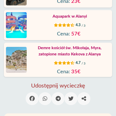
Cena:
23€
Aquapark w Alanyi
4.3
/ 3
Cena:
57€
Demre kościół św. Mikołaja, Myra,
zatopione miasto Kekova z Alanya
4.7
/ 3
Cena:
35€
Udostępnij wycieczkę