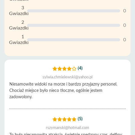
3
0
Gwiazdki
2
0
Gwiazdki
1
0
Gwiazdki
(4)
sylwia.chmielewski@yahoo.pl
Niesamowite widoki na morze i bardzo przyjazny personel.
Chociaż miejsce było nieco tłoczne, ogólnie jestem
zadowolony.
(5)
rszymanski@hotmail.com
To była niesamowita atrakcja, świetnie spędzony czas, delfiny