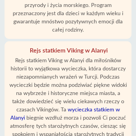
przyrody i życia morskiego. Program
przeznaczony jest dla dzieci w każdym wieku i
gwarantuje mnóstwo pozytywnych emocji dla
całej rodziny.
Strona
Główna
Rejs statkiem Viking w Alanyi
Alanya
Rejs statkiem Viking w Alanyi dla miłośników
wioski
historii to wyjątkowa wycieczka, która dostarczy
Blog
niezapomnianych wrażeń w Turcji. Podczas
wycieczki będzie można podziwiać piękne widoki
Google
na wybrzeże i historyczne miejsca miasta, a
opinie
także dowiedzieć się wielu ciekawych rzeczy o
czasach Vikingów. Ta
wycieczka statkiem w
O
Alanyi
biegnie wzdłuż morza i pozwoli Ci poczuć
nas
atmosferę tych starożytnych czasów, ciesząc się
spokojem i wspaniałością starożytnych tradycji