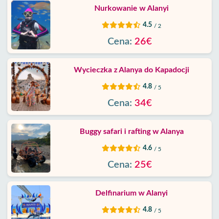
Nurkowanie w Alanyi
4.5
/ 2
Cena:
26€
Wycieczka z Alanya do Kapadocji
4.8
/ 5
Cena:
34€
Buggy safari i rafting w Alanya
4.6
/ 5
Cena:
25€
Delfinarium w Alanyi
4.8
/ 5