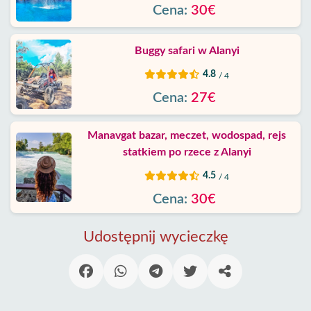
Cena:
30€
Buggy safari w Alanyi
4.8
/ 4
Cena:
27€
Manavgat bazar, meczet, wodospad, rejs
statkiem po rzece z Alanyi
4.5
/ 4
Cena:
30€
Udostępnij wycieczkę