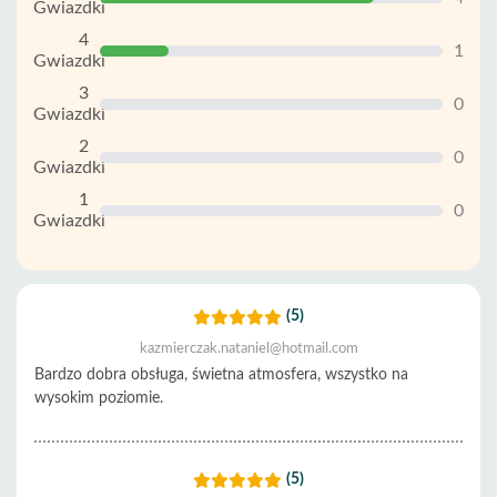
Gwiazdki
4
1
Gwiazdki
3
0
Gwiazdki
2
0
Gwiazdki
1
0
Gwiazdki
(5)
kazmierczak.nataniel@hotmail.com
Bardzo dobra obsługa, świetna atmosfera, wszystko na
wysokim poziomie.
(5)