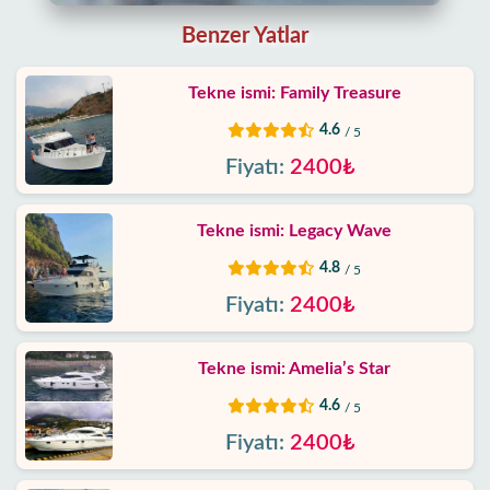
yorumları
Benzer Yatlar
Biz
Tekne ismi: Family Treasure
kimiz
4.6
/ 5
Sunduklarımız
Fiyatı:
2400₺
Hizmet
Tekne ismi: Legacy Wave
Şartları
4.8
/ 5
Gizlilik
Fiyatı:
2400₺
Politikası
Tekne ismi: Amelia’s Star
İletişim
4.6
/ 5
Fiyatı:
2400₺