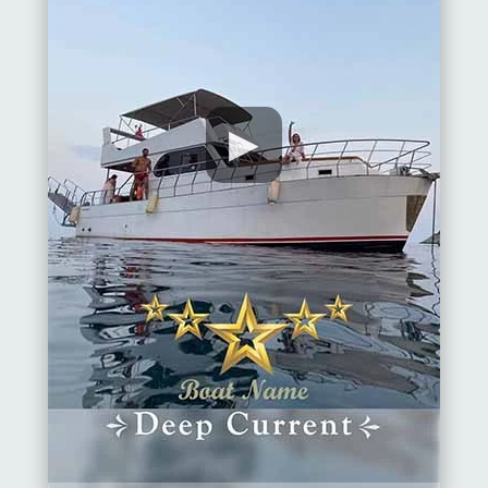
▶
Ana
Sayfa
Alanya'nın
beldeleri
Blog
Google