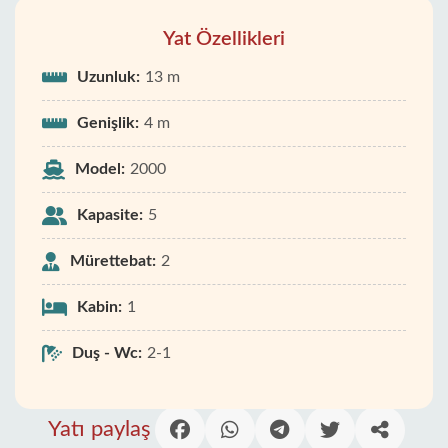
Yat Özellikleri
Uzunluk:
13 m
Genişlik:
4 m
Model:
2000
Kapasite:
5
Mürettebat:
2
Kabin:
1
Duş - Wc:
2-1
Yatı paylaş