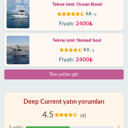
Tekne ismi: Ocean Bond
5.0
/ 4
Fiyatı:
2400₺
Tekne ismi: Nomad Soul
4.3
/ 3
Fiyatı:
2400₺
Tüm yatları gör
Deep Current yatın yorumları
4.5
(4)
5 yıldız
2