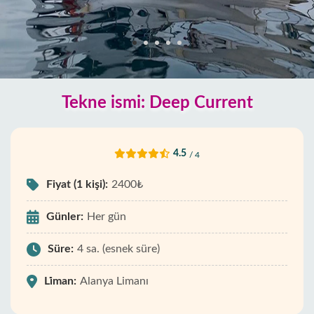
Tekne ismi: Deep Current
4.5
/ 4
Fiyat (1 kişi):
2400₺
Günler:
Her gün
Süre:
4 sa. (esnek süre)
Li̇man:
Alanya Limanı