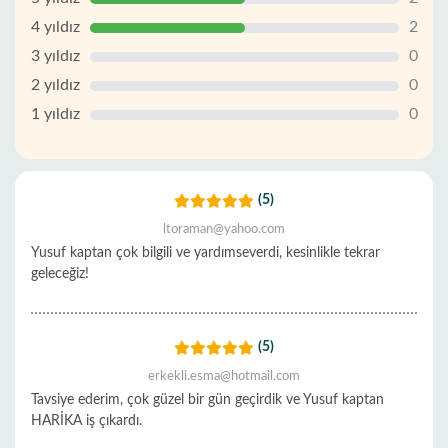
4 yıldız
2
3 yıldız
0
2 yıldız
0
1 yıldız
0
(5)
ltoraman@yahoo.com
Yusuf kaptan çok bilgili ve yardımseverdi, kesinlikle tekrar
geleceğiz!
(5)
erkekli.esma@hotmail.com
Tavsiye ederim, çok güzel bir gün geçirdik ve Yusuf kaptan
HARİKA iş çıkardı.